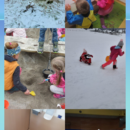
Krippe
Kurzkonzeption
Unsere Eingewöhnung
Unsere Flyer
SCHUTZKONZEPT
Schutzkonzept Kita Auerberg-Zwerge
ANMELDUNG
Ablauf Anmeldung
Anmeldebogen
KONTAKT