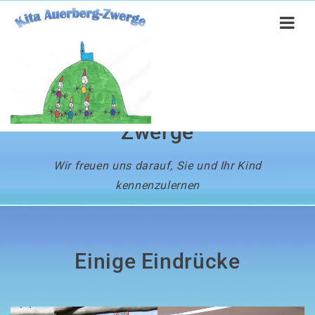
Willkommen bei der
Kindertagesstätte Auerberg-
Zwerge
STARTSEITE
Wir freuen uns darauf, Sie und Ihr Kind
Vorwort
kennenzulernen
Neuigkeiten/Aktuelles
Bilder
Einige Eindrücke
Öffnungszeiten/Gebühren
Offene Stellen