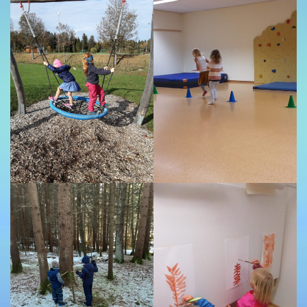
UNSERE KITA
Allgemeines Zur Kindertagesstätte
Leitbild/Bild Vom Kind
Gruppenstruktur
Räumlichkeiten
Tagesablauf
Verpflegung
Team
KONZEPTIONEN/FLYER
Kindergarten