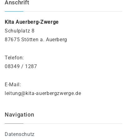
Anschrift
Krippe
Kita Auerberg-Zwerge
Kurzkonzeption
Schulplatz 8
Unsere Eingewöhnung
87675 Stötten a. Auerberg
Unsere Flyer
Telefon:
08349 / 1287
SCHUTZKONZEPT
Schutzkonzept Kita Auerberg-Zwerge
E-Mail:
leitung@kita-auerbergzwerge.de
ANMELDUNG
Ablauf Anmeldung
Navigation
Anmeldebogen
Datenschutz
KONTAKT