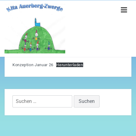
Kindergarten
STARTSEITE
Konzeption Januar 26
Herunterladen
Vorwort
Neuigkeiten/Aktuelles
Suchen
Bilder
nach:
Öffnungszeiten/Gebühren
Offene Stellen