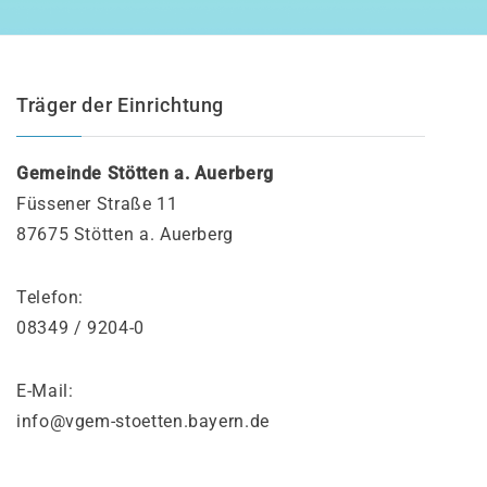
UNSERE KITA
Allgemeines Zur Kindertagesstätte
Träger der Einrichtung
Leitbild/Bild Vom Kind
Gemeinde Stötten a. Auerberg
Gruppenstruktur
Füssener Straße 11
Räumlichkeiten
87675 Stötten a. Auerberg
Tagesablauf
Telefon:
Verpflegung
08349 / 9204-0
Team
E-Mail:
info@vgem-stoetten.bayern.de
KONZEPTIONEN/FLYER
Kindergarten