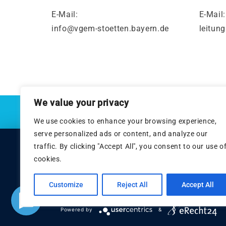
E-Mail:
E-Mail:
info@vgem-stoetten.bayern.de
leitun
We value your privacy
Image by rawpixel.com
on Freepik
We use cookies to enhance your browsing experience,
serve personalized ads or content, and analyze our
Diese Seite nutzt Website-Tracking-Technolog
traffic. By clicking "Accept All", you consent to our use o
cookies.
anzuzeigen.
Customize
Reject All
Accept All
ABLEHNEN
Powered by
&